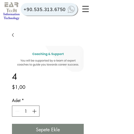
+90.535.313.6750
4
Fiyat
$1,00
Adet
*
Sepete Ekle