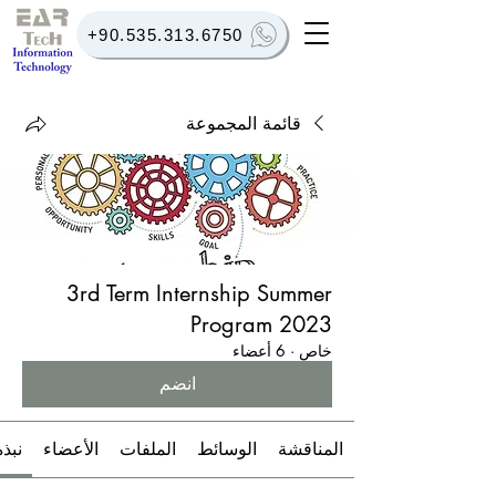
+90.535.313.6750
قائمة المجموعة
3rd Term Internship Summer
Program 2023
خاص
·
6 أعضاء
انضم
المناقشة
الوسائط
الملفات
الأعضاء
نبذة